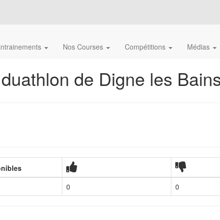
ntrainements
Nos Courses
Compétitions
Médias
 duathlon de Digne les Bain
onibles
0
0